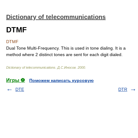
Dictionary of telecommunications
DTMF
DTMF
Dual Tone Multi-Frequency. This is used in tone dialing. It is a
method where 2 distinct tones are sent for each digit dialed.
Dictionary of telecommunications
.
Д.С.Иносов
.
2000
.
Игры ⚽
Поможем написать курсовую
DTE
DTR