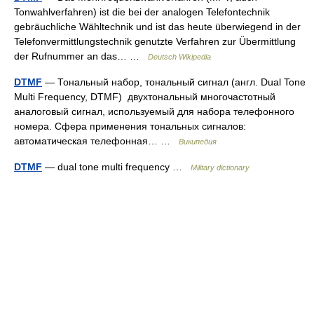
Tonwahlverfahren) ist die bei der analogen Telefontechnik
gebräuchliche Wähltechnik und ist das heute überwiegend in der
Telefonvermittlungstechnik genutzte Verfahren zur Übermittlung
der Rufnummer an das… …
Deutsch Wikipedia
DTMF
— Тональный набор, тональный сигнал (англ. Dual Tone
Multi Frequency, DTMF) двухтональный многочастотный
аналоговый сигнал, используемый для набора телефонного
номера. Сфера применения тональных сигналов:
автоматическая телефонная… …
Википедия
DTMF
— dual tone multi frequency …
Military dictionary